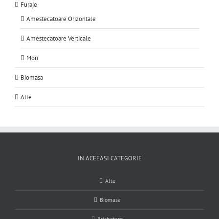
Furaje
Amestecatoare Orizontale
Amestecatoare Verticale
Mori
Biomasa
Alte
IN ACEEASI CATEGORIE
Alte
Biomasa
Brichetare