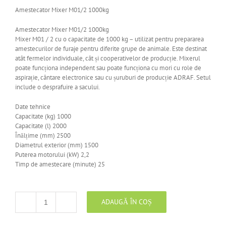
Amestecator Mixer M01/2 1000kg
Amestecator Mixer M01/2 1000kg
Mixer M01 / 2 cu o capacitate de 1000 kg – utilizat pentru prepararea
amestecurilor de furaje pentru diferite grupe de animale. Este destinat
atât fermelor individuale, cât și cooperativelor de producție. Mixerul
poate funcționa independent sau poate funcționa cu mori cu role de
aspirație, cântare electronice sau cu șuruburi de producție ADRAF. Setul
include o desprafuire a sacului.
Date tehnice
Capacitate (kg) 1000
Capacitate (l) 2000
Înălțime (mm) 2500
Diametrul exterior (mm) 1500
Puterea motorului (kW) 2,2
Timp de amestecare (minute) 25
ADAUGĂ ÎN COȘ
Cantitate