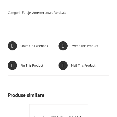
Categorii:
Furaje
,
Amestecatoare Verticale
Share On Facebook
Tweet This Product
Pin This Product
Mail This Product
Produse similare