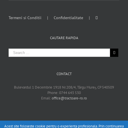
Termeni si Conditii
Confidentialitate
CAUTARE RAPIDA
CONTACT
Bulevardul 1 Decembrie 1918 Nr.208/4, Târgu Mureș, CP 540509
Phone: 0744 643 530
Email:
office@tractoare-ro.ro
Acest site foloseste cookie pentru o experienta profesionala. Prin continuarea