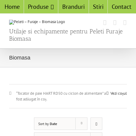
Home
Produse
Branduri
Stiri
Contact
Utilaje si echipamente pentru Peleti Furaje
Biomasa
Biomasa
“Tocator de paie HART RD50 cu ciclon de alimentare” a
Vezi coșul
fost adăugat în coș.
Sort by
Date