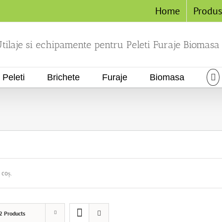
Home
Produ
tilaje si echipamente pentru Peleti Furaje Biomasa
Peleti
Brichete
Furaje
Biomasa
 coș.
2 Products