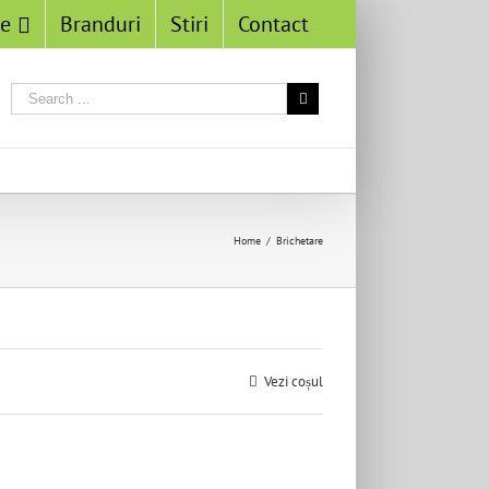
se
Branduri
Stiri
Contact
Home
/
Brichetare
Vezi coșul