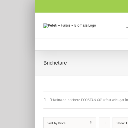
U
Brichetare
“Masina de brichete ECOSTAN 60” a fost adăugat în
Sort by
Price
Show
1