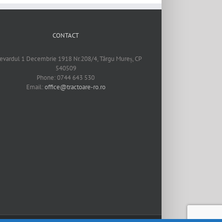
CONTACT
evardul 1 Decembrie 1918 Nr.208/4, Târgu Mureș, CP
540509
Phone: 0744 643 530
Email:
office@tractoare-ro.ro