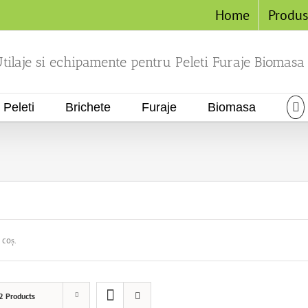
Home
Produ
tilaje si echipamente pentru Peleti Furaje Biomasa
Peleti
Brichete
Furaje
Biomasa
 coș.
2 Products