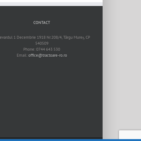
CONTACT
evardul 1 Decembrie 1918 Nr.208/4, Târgu Mureș, CP
540509
Phone: 0744 643 530
Email:
office@tractoare-ro.ro