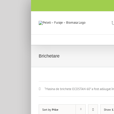
U
Brichetare
“Masina de brichete ECOSTAN 60” a fost adăugat în
Sort by
Price
Show
1