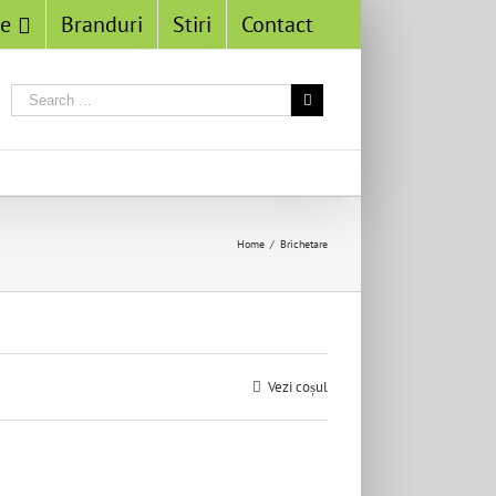
se
Branduri
Stiri
Contact
Home
/
Brichetare
Vezi coșul