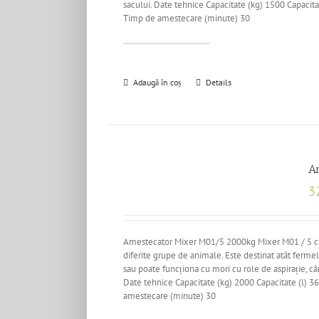
sacului. Date tehnice Capacitate (kg) 1500 Capaci
Timp de amestecare (minute) 30
Adaugă în coș
Details
A
3
Amestecator Mixer M01/5 2000kg Mixer M01 / 5 cu o
diferite grupe de animale. Este destinat atât ferme
sau poate funcționa cu mori cu role de aspirație, c
Date tehnice Capacitate (kg) 2000 Capacitate (l)
amestecare (minute) 30