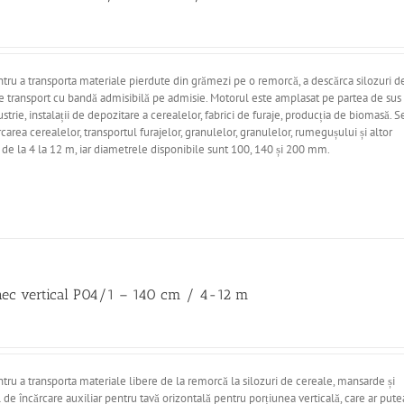
entru a transporta materiale pierdute din grămezi pe o remorcă, a descărca silozuri d
 de transport cu bandă admisibilă pe admisie. Motorul este amplasat pe partea de sus
dustrie, instalații de depozitare a cerealelor, fabrici de furaje, producția de biomasă. S
rcarea cerealelor, transportul furajelor, granulelor, granulelor, rumegușului și altor
 de la 4 la 12 m, iar diametrele disponibile sunt 100, 140 și 200 mm.
nec vertical P04/1 – 140 cm / 4-12 m
ntru a transporta materiale libere de la remorcă la silozuri de cereale, mansarde și
l de încărcare auxiliar pentru tavă orizontală pentru porțiunea verticală, care ar pute