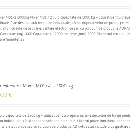
r M01/2 1000kg Mixer M01 / 2 cu o capacitate de 1000 kg – utilizat pentru prep
male. Este destinat atât fermelor individuale, cât și cooperativelor de producție. M
 mori cu role de aspirație, cântare electronice sau cu șuruburi de producție ADRAF
e Capacitate (kg) 1000 Capacitate (l) 2000 Înălțime (mm) 2500 Diametrul exterior 
are (minute) 25
mestecator Mixer M01/4 – 1500 kg
900
€
 capacitate de 1500 kg – utilizat pentru prepararea amestecurilor de furaje pent
lor individuale, cât și cooperativelor de producție. Mixerul poate funcționa indepen
ântare electronice sau cu șuruburi de producție ADRAF. Setul include o desprafuire 