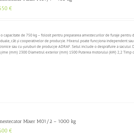
550
€
capacitate de 750 kg – folosit pentru prepararea amestecurilor de furaje pentru di
viduale, cât și cooperativelor de producție. Mixerul poate funcționa independent sa
ctronice sau cu șuruburi de producție ADRAF. Setul include o desprafuire a sacului. 
Înălțime (mm) 2300 Diametrul exterior (mm) 1500 Puterea motorului (kW) 2,2 Timp 
mestecator Mixer M01/2 – 1000 kg
600
€