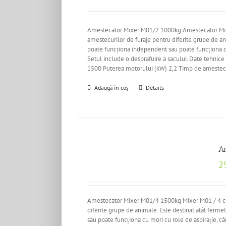
Amestecator Mixer M01/2 1000kg Amestecator Mixe
amestecurilor de furaje pentru diferite grupe de ani
poate funcționa independent sau poate funcționa cu
Setul include o desprafuire a sacului. Date tehnic
1500 Puterea motorului (kW) 2,2 Timp de amestec
Adaugă în coș
Details
A
2
Amestecator Mixer M01/4 1500kg Mixer M01 / 4 cu o
diferite grupe de animale. Este destinat atât ferme
sau poate funcționa cu mori cu role de aspirație, c