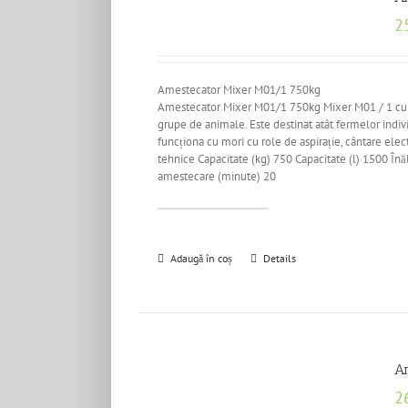
2
Amestecator Mixer M01/1 750kg
Amestecator Mixer M01/1 750kg Mixer M01 / 1 cu o 
grupe de animale. Este destinat atât fermelor indi
funcționa cu mori cu role de aspirație, cântare ele
tehnice Capacitate (kg) 750 Capacitate (l) 1500 
amestecare (minute) 20
Adaugă în coș
Details
A
2