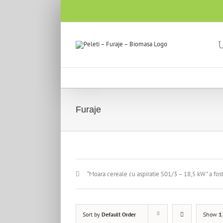
U
Furaje
“Moara cereale cu aspiratie S01/3 – 18,5 kW” a fost
Sort by
Default Order
Show
1