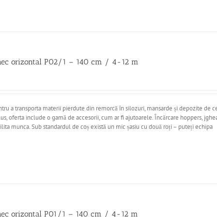
nec orizontal P02/1 – 140 cm / 4-12 m
ntru a transporta materii pierdute din remorcă în silozuri, mansarde și depozite de c
lus, oferta include o gamă de accesorii, cum ar fi ajutoarele. Încărcare hoppers, jghea
cilita munca. Sub standardul de coș există un mic șasiu cu două roți – puteți echipa
nec orizontal P01/1 – 140 cm / 4-12 m