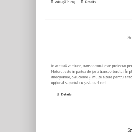
Adaugă în coș
Details
S
În această versiune, transportorul este proiectat pe
Motorul este în partea de jos a transportorului. În p
direcționale, cărucioare și multe altele pentru a fa
opțional suportul cu șasiu cu 4 roți.
Details
S