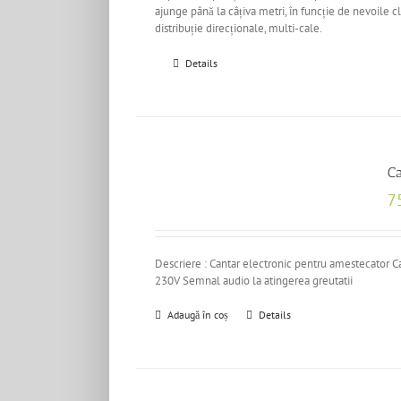
ajunge până la câțiva metri, în funcție de nevoile cl
distribuție direcționale, multi-cale.
Details
C
7
Descriere : Cantar electronic pentru amestecator C
230V Semnal audio la atingerea greutatii
Adaugă în coș
Details