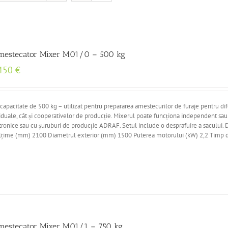
mestecator Mixer M01/0 – 500 kg
450
€
acitate de 500 kg – utilizat pentru prepararea amestecurilor de furaje pentru dif
viduale, cât și cooperativelor de producție. Mixerul poate funcționa independent sa
ctronice sau cu șuruburi de producție ADRAF. Setul include o desprafuire a sacului. 
Înălțime (mm) 2100 Diametrul exterior (mm) 1500 Puterea motorului (kW) 2,2 Timp 
mestecator Mixer M01/1 – 750 kg