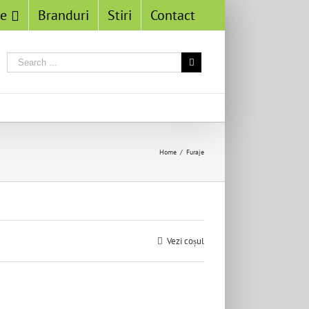
se
Branduri
Stiri
Contact
Home
/
Furaje
Vezi coșul