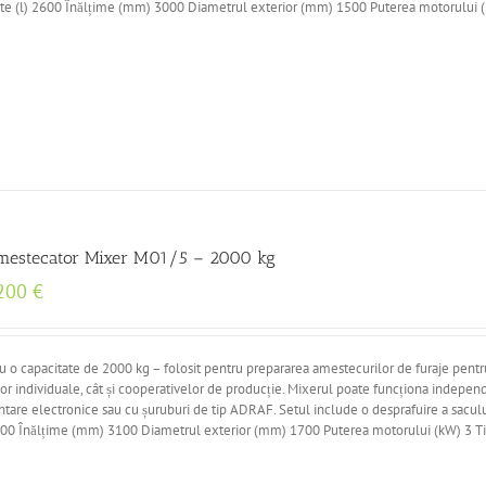
tate (l) 2600 Înălțime (mm) 3000 Diametrul exterior (mm) 1500 Puterea motorului 
mestecator Mixer M01/5 – 2000 kg
200
€
 capacitate de 2000 kg – folosit pentru prepararea amestecurilor de furaje pentr
lor individuale, cât și cooperativelor de producție. Mixerul poate funcționa indepen
ântare electronice sau cu șuruburi de tip ADRAF. Setul include o desprafuire a saculu
 3600 Înălțime (mm) 3100 Diametrul exterior (mm) 1700 Puterea motorului (kW) 3 