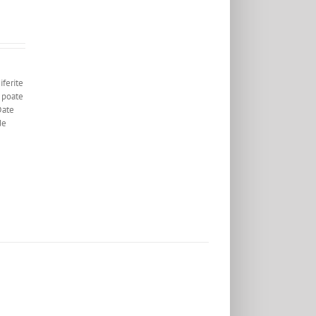
ferite
u poate
Date
de