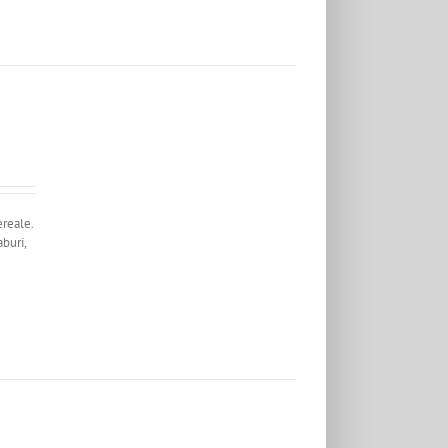
ereale.
buri,