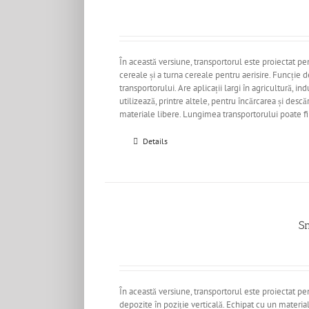
În această versiune, transportorul este proiectat p
cereale și a turna cereale pentru aerisire. Funcție
transportorului. Are aplicații largi în agricultură, in
utilizează, printre altele, pentru încărcarea și descă
materiale libere. Lungimea transportorului poate fi
Details
S
În această versiune, transportorul este proiectat pe
depozite în poziție verticală. Echipat cu un materia