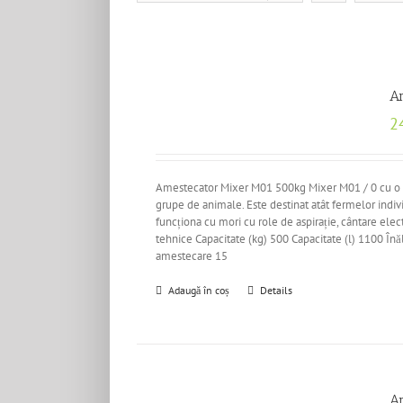
A
2
Amestecator Mixer M01 500kg Mixer M01 / 0 cu o cap
grupe de animale. Este destinat atât fermelor indi
funcționa cu mori cu role de aspirație, cântare ele
tehnice Capacitate (kg) 500 Capacitate (l) 1100 
amestecare 15
Adaugă în coș
Details
A