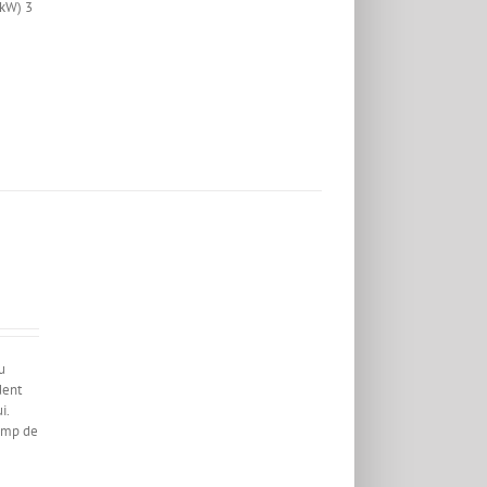
(kW) 3
u
dent
i.
Timp de