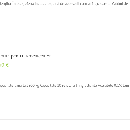
ienților. În plus, oferta include o gamă de accesorii, cum ar fi ajutoarele. Cabluri de
antar pentru amestecator
50
€
apacitate pana la 2500 kg Capacitate 10 retete si 6 ingrediente Acuratete 0.1% ten