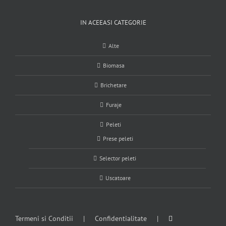
IN ACEEASI CATEGORIE
Alte
Biomasa
Brichetare
Furaje
Peleti
Prese peleti
Selector peleti
Uscatoare
Termeni si Conditii
Confidentialitate