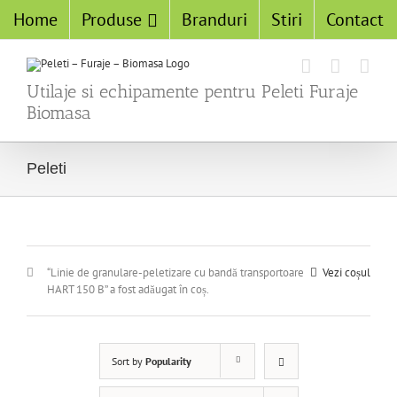
Home
Produse
Branduri
Stiri
Contact
Utilaje si echipamente pentru Peleti Furaje
Biomasa
Peleti
“Linie de granulare-peletizare cu bandă transportoare
Vezi coșul
HART 150 B” a fost adăugat în coș.
Sort by
Popularity