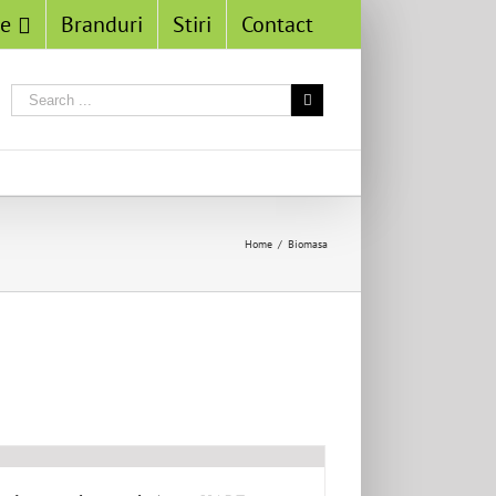
se
Branduri
Stiri
Contact
Home
/
Biomasa