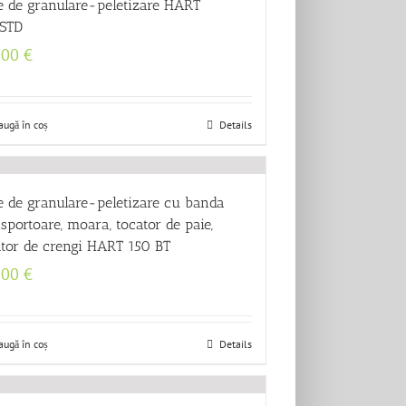
ie de granulare-peletizare HART
STD
700
€
augă în coș
Details
ie de granulare-peletizare cu banda
sportoare, moara, tocator de paie,
ator de crengi HART 150 BT
000
€
augă în coș
Details