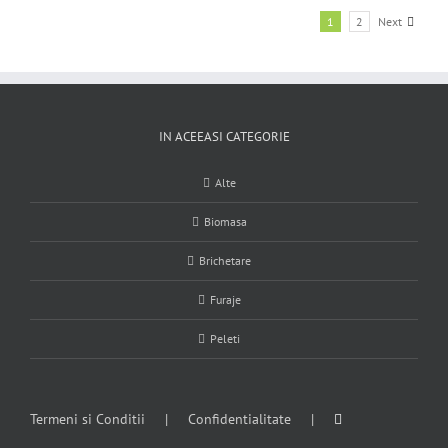
1
2
Next
IN ACEEASI CATEGORIE
Alte
Biomasa
Brichetare
Furaje
Peleti
Termeni si Conditii
Confidentialitate