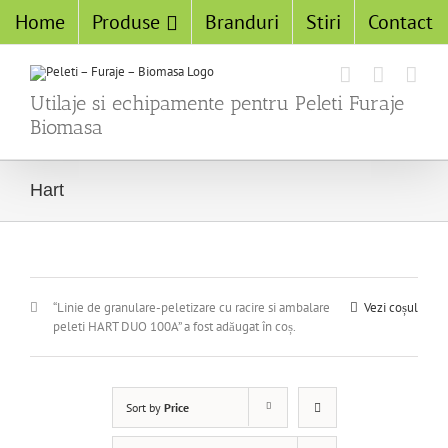
Home
Produse
Branduri
Stiri
Contact
Utilaje si echipamente pentru Peleti Furaje
Biomasa
Hart
“Linie de granulare-peletizare cu racire si ambalare
Vezi coșul
peleti HART DUO 100A” a fost adăugat în coș.
Sort by
Price