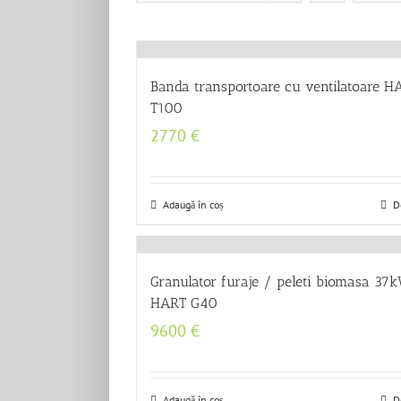
Banda transportoare cu ventilatoare H
T100
2770
€
Adaugă în coș
D
Granulator furaje / peleti biomasa 37
HART G40
9600
€
Adaugă în coș
D