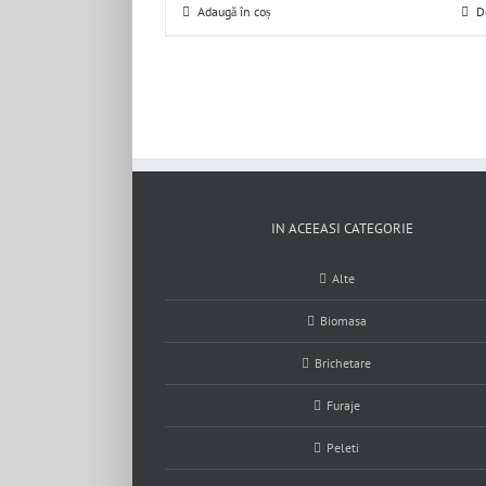
Adaugă în coș
D
IN ACEEASI CATEGORIE
Alte
Biomasa
Brichetare
Furaje
Peleti