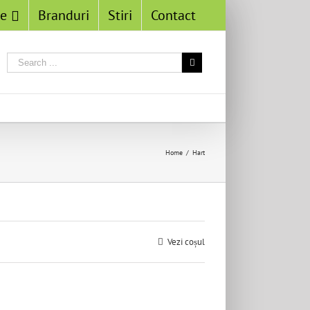
se
Branduri
Stiri
Contact
Home
/
Hart
Vezi coșul