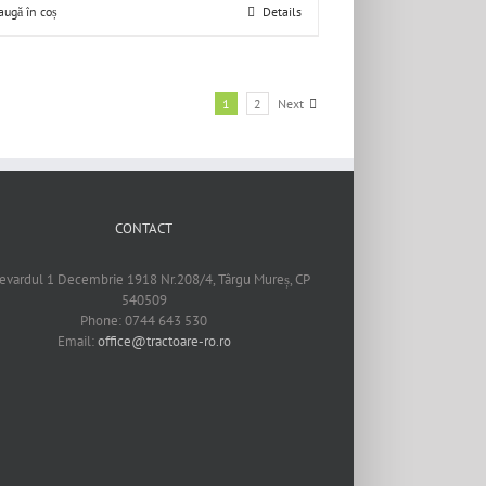
augă în coș
Details
1
2
Next
CONTACT
evardul 1 Decembrie 1918 Nr.208/4, Târgu Mureș, CP
540509
Phone: 0744 643 530
Email:
office@tractoare-ro.ro