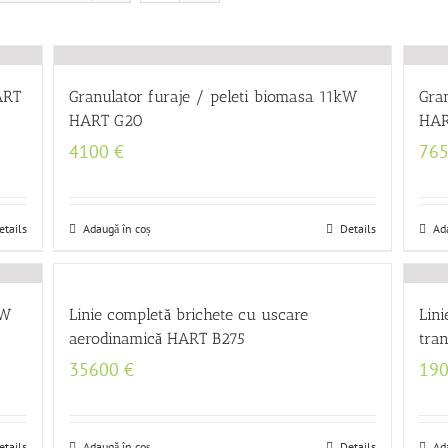
ART
Granulator furaje / peleti biomasa 11kW
Gra
HART G20
HAR
4100
€
76
etails
Adaugă în coș
Details
Ad
kW
Linie completă brichete cu uscare
Lini
aerodinamică HART B275
tra
35600
€
19
etails
Adaugă în coș
Details
Ad