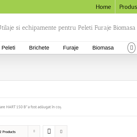
Home
Produ
tilaje si echipamente pentru Peleti Furaje Biomasa
Peleti
Brichete
Furaje
Biomasa
are HART 150 B” a fost adăugat în coș.
2 Products