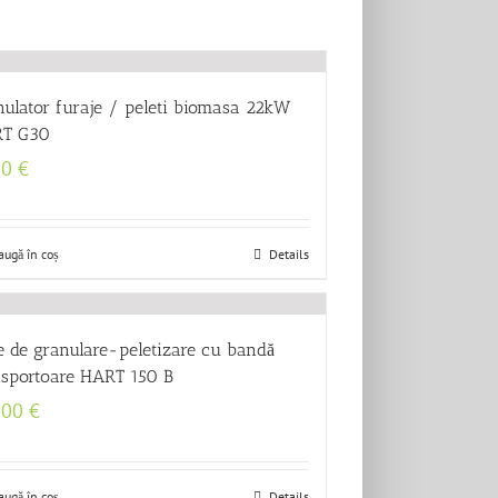
nulator furaje / peleti biomasa 22kW
T G30
50
€
augă în coș
Details
e de granulare-peletizare cu bandă
nsportoare HART 150 B
000
€
augă în coș
Details