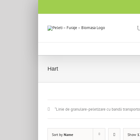
U
Hart
“Linie de granulare-peletizare cu bandă transporto
Sort by
Name
Show
1