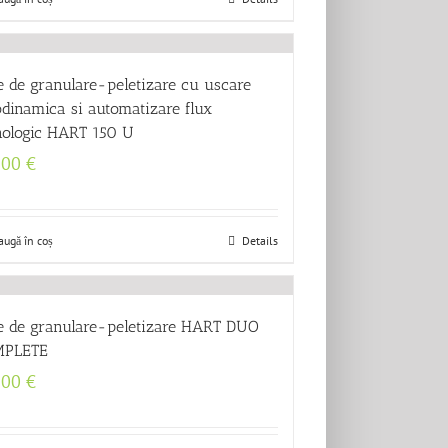
e de granulare-peletizare cu uscare
odinamica si automatizare flux
nologic HART 150 U
500
€
augă în coș
Details
ie de granulare-peletizare HART DUO
PLETE
500
€