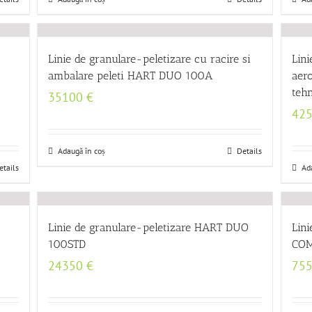
Linie de granulare-peletizare cu racire si
Lini
ambalare peleti HART DUO 100A
aer
teh
35100
€
42
Adaugă în coș
Details
etails
Ad
Linie de granulare-peletizare HART DUO
Lin
100STD
COM
24350
€
75