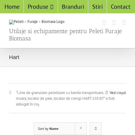
Home
Produse
Branduri
Stiri
Contact
Utilaje si echipamente pentru Peleti Furaje
Biomasa
Hart
“Linie de granulare-peletizare cu banda transportoare,
Vezi coșul
moara, tocator de paie, tocator de crengi HART 150 BT” a fost
adăugat în coș.
Sort by
Name