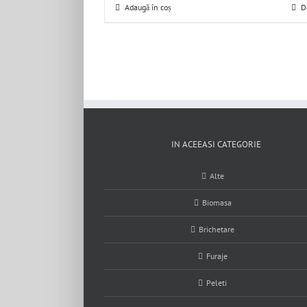
Adaugă în coș
D
IN ACEEASI CATEGORIE
Alte
Biomasa
Brichetare
Furaje
Peleti