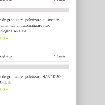
e de granulare-peletizare cu uscare
odinamica si automatizare flux
nologic HART 150 U
500
€
augă în coș
Details
ie de granulare-peletizare HART DUO
PLETE
500
€