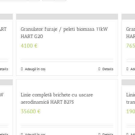
ART
Granulator furaje / peleti biomasa 11kW
Gra
HART G20
HAR
4100
€
76
etails
Adaugă în coș
Details
Ad
kW
Linie completă brichete cu uscare
Lini
aerodinamică HART B275
tra
35600
€
19
etails
Adaugă în coș
Details
Ad