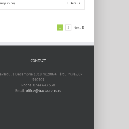
augă în coș
Details
1
2
Next
CONTACT
evardul 1 Decembrie 1918 Nr.208/4, Târgu Mureș, CP
540509
Phone: 0744 643 530
Email:
office@tractoare-ro.ro