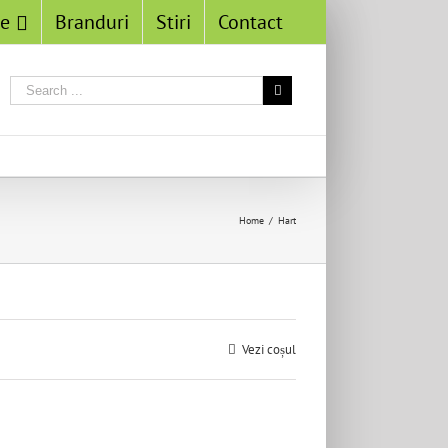
se
Branduri
Stiri
Contact
Home
/
Hart
Vezi coșul