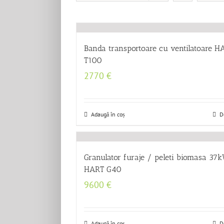
Banda transportoare cu ventilatoare H
T100
2770
€
Adaugă în coș
D
Granulator furaje / peleti biomasa 37
HART G40
9600
€
Adaugă în coș
D