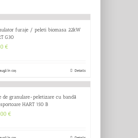
nulator furaje / peleti biomasa 22kW
T G30
50
€
augă în coș
Details
e de granulare-peletizare cu bandă
nsportoare HART 150 B
000
€
augă în coș
Details