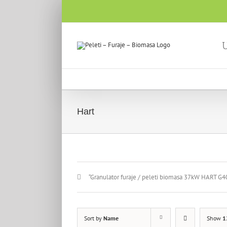
U
Hart
“Granulator furaje / peleti biomasa 37kW HART G40”
Sort by
Name
Show
1