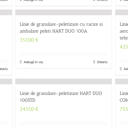
Linie de granulare-peletizare cu racire si
Lini
ambalare peleti HART DUO 100A
aer
teh
35100
€
42
Adaugă în coș
Details
etails
Ad
Linie de granulare-peletizare HART DUO
Lin
100STD
COM
24350
€
75